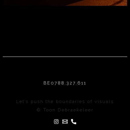
BE0788.327.611
Let’s push the boundaries of visuals
© Toon Debraekeleer